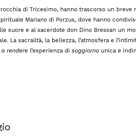
rrocchia di Tricesimo, hanno trascorso un breve r
pirituale Mariano di Porzus, dove hanno condivis
lle suore e al sacerdote don Dino Bressan un m
ale. La sacralità, la bellezza, l’atmosfera e l’inti
o
a rendere
l’esperienza di
soggiorno
unica
e
indim
gio